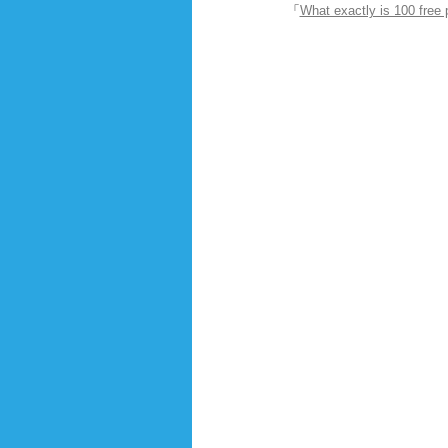
「
What exactly is 100 free 