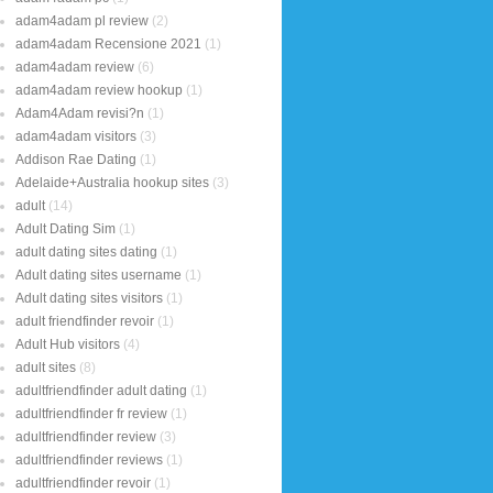
adam4adam pl review
(2)
adam4adam Recensione 2021
(1)
adam4adam review
(6)
adam4adam review hookup
(1)
Adam4Adam revisi?n
(1)
adam4adam visitors
(3)
Addison Rae Dating
(1)
Adelaide+Australia hookup sites
(3)
adult
(14)
Adult Dating Sim
(1)
adult dating sites dating
(1)
Adult dating sites username
(1)
Adult dating sites visitors
(1)
adult friendfinder revoir
(1)
Adult Hub visitors
(4)
adult sites
(8)
adultfriendfinder adult dating
(1)
adultfriendfinder fr review
(1)
adultfriendfinder review
(3)
adultfriendfinder reviews
(1)
adultfriendfinder revoir
(1)