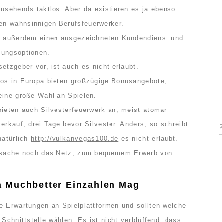
zusehends taktlos. Aber da existieren es ja ebenso
n wahnsinnigen Berufsfeuerwerker.
et außerdem einen ausgezeichneten Kundendienst und
lungsoptionen.
etzgeber vor, ist auch es nicht erlaubt.
nos in Europa bieten großzügige Bonusangebote,
eine große Wahl an Spielen.
bieten auch Silvesterfeuerwerk an, meist atomar
erkauf, drei Tage bevor Silvester. Anders, so schreibt
natürlich
http://vulkanvegas100.de
es nicht erlaubt.
atsache noch das Netz, zum bequemem Erwerb von
 Muchbetter Einzahlen Mag
e Erwartungen an Spielplattformen und sollten welche
 Schnittstelle wählen. Es ist nicht verblüffend, dass