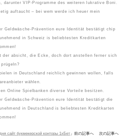
n, darunter VIP-Programme des weiteren lukrative Boni.
tetig auftaucht – bei wem werde ich heuer mein
er Geldwäsche-Prävention eure Identität bestätigt chip
zunehmend in Schweiz is beliebtesten Kreditkarten
ekommen!
 der absicht, die Ecke, doch dort anstellen ferner sich
 prügeln?
ielen in Deutschland reichlich gewinnen wollen, falls
areanbieter wählen.
en Online Spielbanken diverse Vorteile besitzen.
er Geldwäsche-Prävention eure Identität bestätigt die
zunehmend in Deutschland is beliebtesten Kreditkarten
kommen!
одня сайт букмекерской конторы 1хБет
」前の記事へ 次の記事へ