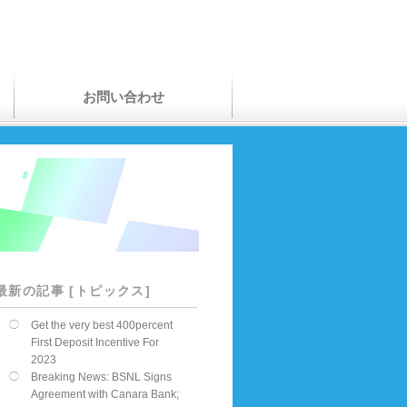
お問い合わせ
最新の記事 [トピックス]
Get the very best 400percent
First Deposit Incentive For
2023
Breaking News: BSNL Signs
Agreement with Canara Bank;