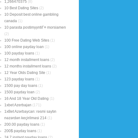
1,266470375
(8)
10 Best Dating Sites
(2)
10 Deposit best online gambling
canada
(1)
10 parasta postimyyntiГ¤ morsiamen
(2)
100 Free Dating Web Sites
(1)
100 online payday loan
(1)
100 payday loans
(1)
12 month installment loans
(2)
12 months installment loans
(2)
12 Year Olds Dating Site
(1)
123 payday loans
(1)
1500 pay day loans
(1)
1500 payday loan
(2)
16 And 18 Year Old Dating
(1)
1xbet Azerbajan
(171)
1xBet Azərbaycan: rəsmi saytın
nəzərdən keçirilməsi 214
(1)
200.00 payday loans
(1)
200$ payday loans
(1)
24 7 instant payday loans
(2)