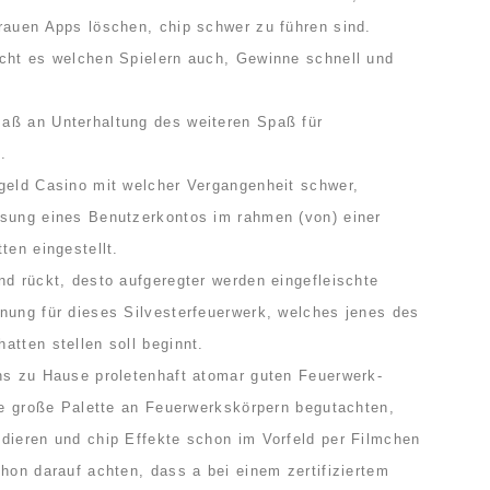
rauen Apps löschen, chip schwer zu führen sind.
cht es welchen Spielern auch, Gewinne schnell und
aß an Unterhaltung des weiteren Spaß für
.
geld Casino mit welcher Vergangenheit schwer,
isung eines Benutzerkontos im rahmen (von) einer
ten eingestellt.
nd rückt, desto aufgeregter werden eingefleischte
nung für dieses Silvesterfeuerwerk, welches jenes des
atten stellen soll beginnt.
ns zu Hause proletenhaft atomar guten Feuerwerk-
ine große Palette an Feuerwerkskörpern begutachten,
dieren und chip Effekte schon im Vorfeld per Filmchen
hon darauf achten, dass a bei einem zertifiziertem