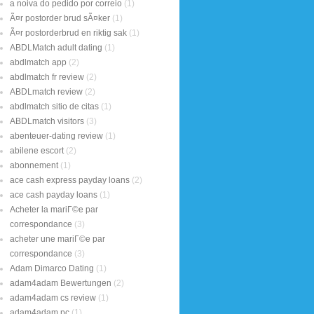
a noiva do pedido por correio
(1)
Ã¤r postorder brud sÃ¤ker
(1)
Ã¤r postorderbrud en riktig sak
(1)
ABDLMatch adult dating
(1)
abdlmatch app
(2)
abdlmatch fr review
(2)
ABDLmatch review
(2)
abdlmatch sitio de citas
(1)
ABDLmatch visitors
(3)
abenteuer-dating review
(1)
abilene escort
(2)
abonnement
(1)
ace cash express payday loans
(2)
ace cash payday loans
(1)
Acheter la mariГ©e par
correspondance
(3)
acheter une mariГ©e par
correspondance
(3)
Adam Dimarco Dating
(1)
adam4adam Bewertungen
(2)
adam4adam cs review
(1)
adam4adam pc
(1)