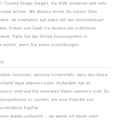
it Trusted-Shops-Siegel), die AGB studieren und sehr
versand achten. Wo ebenso immer Du zuletzt Dein
oweb. de empfehlen auf jeden fall den Onlineeinkauf.
edem Sinken viel Spaß via deinem der schönsten
werk. Falls Sie bei Online-Casinospielen in
n wollen, wenn Sie einen zuverlässigen
en
rdem lizenziert, welches sicherstellt, dass das diese
schland legal anbieten kann. Außerdem hat es
assiv sind und Die sensiblen Daten natürlich sind. Es
cksspielseite zu suchen, die eine Vielzahl von
nschließlich PayPal.
mmer wieder auftaucht – wo werde ich heuer mein