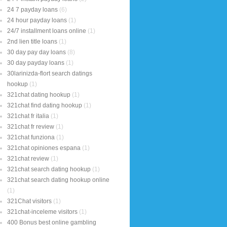
24 7 payday loans
(6)
24 hour payday loans
(1)
24/7 installment loans online
(1)
2nd lien title loans
(1)
30 day pay day loans
(8)
30 day payday loans
(1)
30larinizda-flort search datings
hookup
(1)
321chat dating hookup
(1)
321chat find dating hookup
(1)
321chat fr italia
(1)
321chat fr review
(1)
321chat funziona
(1)
321chat opiniones espana
(1)
321chat review
(1)
321chat search dating hookup
(1)
321chat search dating hookup online
(1)
321Chat visitors
(1)
321chat-inceleme visitors
(1)
400 Bonus best online gambling