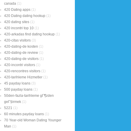
canada
(1)
420 Dating apps
(1)
420 Dating dating hookup
(1)
420 dating sites
(1)
420 incontri top 10
(1)
420-arkadas find dating hookup
(1)
420-citas visitors
(3)
420-dating-de kosten
(1)
420-dating-de review
(1)
420-dating-de visitors
(1)
420-incontri visitors
(1)
420-rencontres visitors
(1)
420-tarihleme Hizmetler
(1)
45 payday loans
(3)
500 payday loans
(1)
50den-fazla-tarihleme gГ¶zden
geГ§irmek
(1)
5221
(1)
60 minutes payday loans
(1)
70 Year-old Woman Dating Younger
Man
(1)