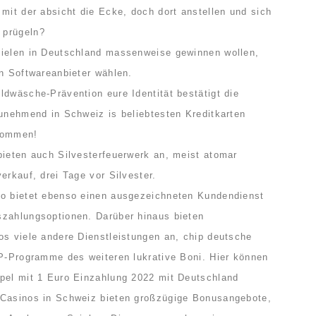
 mit der absicht die Ecke, doch dort anstellen und sich
 prügeln?
pielen in Deutschland massenweise gewinnen wollen,
en Softwareanbieter wählen.
ldwäsche-Prävention eure Identität bestätigt die
zunehmend in Schweiz is beliebtesten Kreditkarten
ekommen!
bieten auch Silvesterfeuerwerk an, meist atomar
erkauf, drei Tage vor Silvester.
no bietet ebenso einen ausgezeichneten Kundendienst
szahlungsoptionen. Darüber hinaus bieten
os viele andere Dienstleistungen an, chip deutsche
IP-Programme des weiteren lukrative Boni. Hier können
pel mit 1 Euro Einzahlung 2022 mit Deutschland
-Casinos in Schweiz bieten großzügige Bonusangebote,