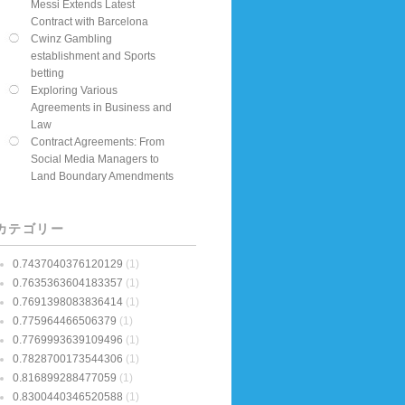
Messi Extends Latest
Contract with Barcelona
Cwinz Gambling
establishment and Sports
betting
Exploring Various
Agreements in Business and
Law
Contract Agreements: From
Social Media Managers to
Land Boundary Amendments
カテゴリー
0.7437040376120129
(1)
0.7635363604183357
(1)
0.7691398083836414
(1)
0.775964466506379
(1)
0.7769993639109496
(1)
0.7828700173544306
(1)
0.816899288477059
(1)
0.8300440346520588
(1)