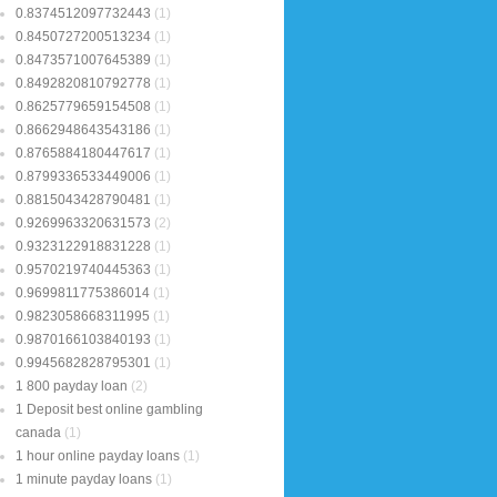
0.8374512097732443
(1)
0.8450727200513234
(1)
0.8473571007645389
(1)
0.8492820810792778
(1)
0.8625779659154508
(1)
0.8662948643543186
(1)
0.8765884180447617
(1)
0.8799336533449006
(1)
0.8815043428790481
(1)
0.9269963320631573
(2)
0.9323122918831228
(1)
0.9570219740445363
(1)
0.9699811775386014
(1)
0.9823058668311995
(1)
0.9870166103840193
(1)
0.9945682828795301
(1)
1 800 payday loan
(2)
1 Deposit best online gambling
canada
(1)
1 hour online payday loans
(1)
1 minute payday loans
(1)