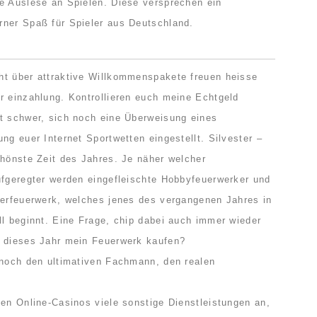
e Auslese an Spielen. Diese versprechen ein
rner Spaß für Spieler aus Deutschland.
ht über attraktive Willkommenspakete freuen heisse
r einzahlung. Kontrollieren euch meine Echtgeld
t schwer, sich noch eine Überweisung eines
ng euer Internet Sportwetten eingestellt. Silvester –
chönste Zeit des Jahres. Je näher welcher
ufgeregter werden eingefleischte Hobbyfeuerwerker und
terfeuerwerk, welches jenes des vergangenen Jahres in
ll beginnt. Eine Frage, chip dabei auch immer wieder
h dieses Jahr mein Feuerwerk kaufen?
 noch den ultimativen Fachmann, den realen
ten Online-Casinos viele sonstige Dienstleistungen an,