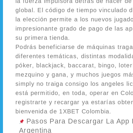
la fuerza impulsora detrás de hacer de
global. El código de tiempo vinculado 
la elección permite a los nuevos jugado
impresionante grado de pago de las ap
su primera tienda.
Podrás beneficiarse de máquinas tra
diferentes temáticas, distintas modalid
póker, blackjack, baccarat, bingo, loter
mezquino y gana, y muchos juegos má
simply no traiga consigo los angeles l
está permitido, en toda, operar en Col
registrarte y recargar ya estarías obt
bienvenida de 1XBET Colombia.
Pasos Para Descargar La App 
Argentina