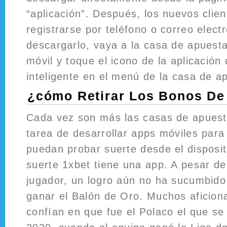
“aplicación”. Después, los nuevos clie
registrarse por teléfono o correo elect
descargarlo, vaya a la casa de apuest
móvil y toque el icono de la aplicación 
inteligente en el menú de la casa de a
¿cómo Retirar Los Bonos De
Cada vez son más las casas de apuest
tarea de desarrollar apps móviles para
puedan probar suerte desde el dispositi
suerte 1xbet tiene una app. A pesar de 
jugador, un logro aún no ha sucumbido
ganar el Balón de Oro. Muchos aficion
confían en que fue el Polaco el que se