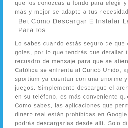
que los conozcas a fondo para elegir y
más y mejor se adapte a tus necesida
Bet Cómo Descargar E Instalar L
Para Ios
Lo sabes cuando estás seguro de que
goles, por lo que tendrás que detallar 
recuadro de mensaje para que se atien
Católica se enfrenta al Curicó Unido,
sportium ya cuentan con una enorme 
juegos. Simplemente descargue el archi
en su teléfono, es más conveniente que 
Como sabes, las aplicaciones que perm
dinero real están prohibidas en Google
podrás descargarlas desde allí. Solo di