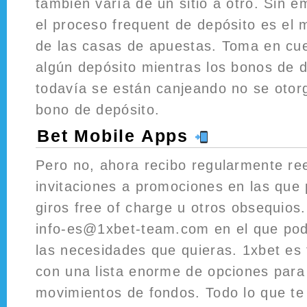
también varía de un sitio a otro. Sin e
el proceso frequent de depósito es el
de las casas de apuestas. Toma en cu
algún depósito mientras los bonos de d
todavía se están canjeando no se otorg
bono de depósito.
Bet Mobile Apps
Pero no, ahora recibo regularmente r
invitaciones a promociones en las que
giros free of charge u otros obsequios.
info-es@1xbet-team.com en el que pod
las necesidades que quieras. 1xbet es 
con una lista enorme de opciones para 
movimientos de fondos. Todo lo que 