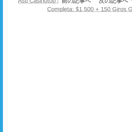
Asti Casinotop
」前の記事へ 次の記事へ
Completa: $1,500 + 150 Giros