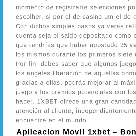
momento de registrarte selecciones po
escolher, si por el de casino um el de 
Con dichos simples pasos ya verás refl
cuenta seja el saldo depositado como e
que tendrías que haber apostado 35 ve
los mismos durante los primeros siete 
Por fin, debes saber que algunos jueg
los angeles liberación de aquellas bono
gracias a ellas, podrás mejorar al máx
juego y los premios potenciales con lo
hacer. 1XBET ofrece una gran cantida
atención al cliente, independientemen
encuentre en el mundo.
Aplicacion Movil 1xbet – Bo