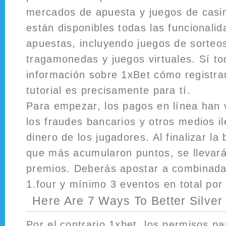
mercados de apuesta y juegos de casi
están disponibles todas las funcionali
apuestas, incluyendo juegos de sorteo
tragamonedas y juegos virtuales. Sí t
información sobre 1xBet cómo registr
tutorial es precisamente para tí.
Para empezar, los pagos en línea han 
los fraudes bancarios y otros medios i
dinero de los jugadores. Al finalizar la
que más acumularon puntos, se llevará
premios. Deberás apostar a combinada
1.four y mínimo 3 eventos en total po
Here Are 7 Ways To Better Silve
Por el contrario 1xbet, los permisos p