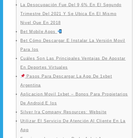
La Desocupación Fue Del 9,6% En El Segundo
Trimestre Del 2021 Y Se Ubica En El Mismo
Nivel Que En 2018
Bet Mobile Apps
Bet Cómo Descargar E Instalar La Versión Movil
Para Ios
Cuáles Son Las Principales Ventajas De Apostar
En Deportes Virtuales
Pasos Para Descargar La App De 1xbet
Argentina
Aplicacion Movil 1xbet – Bonos Para Propietarios
De Android E Ios
Silver Ira Company Resources: Website
Utilizar El Servicio De Atención Al Cliente En La
App