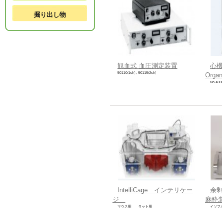
掘り出し物
観血式 血圧測定装置
心機
50110(1ch) , 50115(2ch)
Organ
No.40
IntelliCage インテリケー
余
ジ
麻酔
マウス用 ラット用
イソフルラ