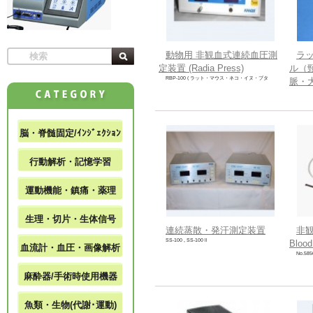
動物用 非観血式連続血圧測
ラ
定装置 (Radia Press)
ル（
RBP-100 ( ラット・マウス・ネコ・イヌ・ブタ
脈・
脳・脊髄固定/ｲﾝｼﾞｪｸｼｮﾝ
行動解析・記憶学習
運動機能・鎮痛・薬理
生理・切片・生体信号
連続蒸散・発汗測定装置
非
SS-100 , SS-100Ⅱ
Blood
血流計・血圧・画像解析
No.585
麻酔器/手術時使用機器
魚類・生物(代謝･運動)