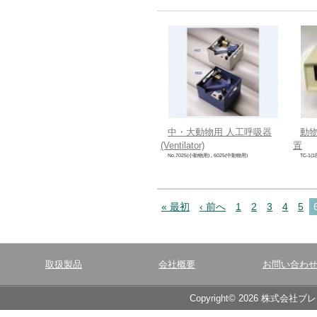
中・大動物用 人工呼吸器
動
(Ventilator)
置
No.7025(小動物用) , 6025(中動物用)
TC-1(1
« 最初
‹ 前へ
1
2
3
4
5
取扱製品
会社概要
お問い合わ
Copyright© 2026 株式会社ブ