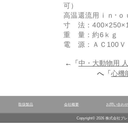
可）
高温還流用ｉｎ･ｏ
寸 法：400×25
重 量：約6ｋｇ
電 源：ＡＣ100Ｖ 
←「
中・大動物用 人工呼吸
へ「
心機能測
取扱製品
会社概要
お問い合わ
Copyright© 2026 株式会社ブ