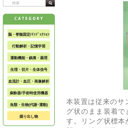
脳・脊髄固定/ｲﾝｼﾞｪｸｼｮﾝ
行動解析・記憶学習
運動機能・鎮痛・薬理
生理・切片・生体信号
血流計・血圧・画像解析
麻酔器/手術時使用機器
本装置は従来のサ
魚類・生物(代謝･運動)
グ状のまま装着で
掘り出し物
す。リング状標本