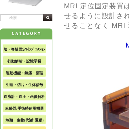
MRI 定位固定装
せるように設計さ
せることなく MR
脳・脊髄固定/ｲﾝｼﾞｪｸｼｮﾝ
行動解析・記憶学習
運動機能・鎮痛・薬理
生理・切片・生体信号
血流計・血圧・画像解析
麻酔器/手術時使用機器
魚類・生物(代謝･運動)