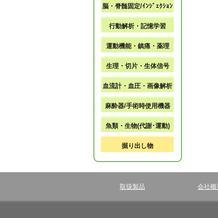
脳・脊髄固定/ｲﾝｼﾞｪｸｼｮﾝ
行動解析・記憶学習
運動機能・鎮痛・薬理
生理・切片・生体信号
血流計・血圧・画像解析
麻酔器/手術時使用機器
魚類・生物(代謝･運動)
掘り出し物
取扱製品
会社概