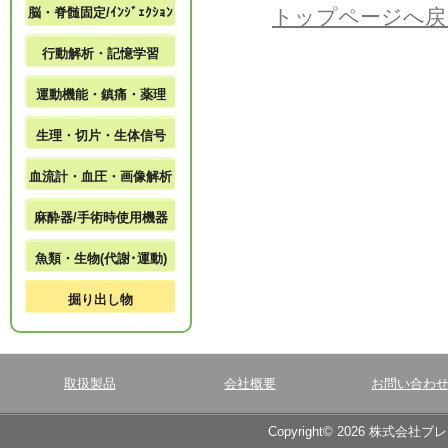
脳・脊髄固定/ｲﾝｼﾞｪｸｼｮﾝ
トップページへ戻
行動解析・記憶学習
運動機能・鎮痛・薬理
生理・切片・生体信号
血流計・血圧・画像解析
麻酔器/手術時使用機器
魚類・生物(代謝･運動)
掘り出し物
取扱製品
会社概要
お問い合わ
Copyright© 2026 株式会社ブ