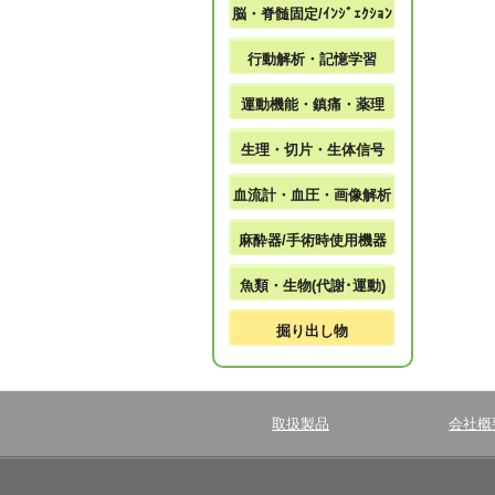
脳・脊髄固定/ｲﾝｼﾞｪｸｼｮﾝ
行動解析・記憶学習
運動機能・鎮痛・薬理
生理・切片・生体信号
血流計・血圧・画像解析
麻酔器/手術時使用機器
魚類・生物(代謝･運動)
掘り出し物
取扱製品
会社概