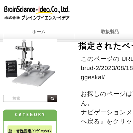
ホーム
取扱製品
指定されたペ
このページの URL
brud-2/2023/08/18
ggeskal/
お探しのページは
ん。
ナビゲーションメ
へ戻る』をクリッ
脳・脊髄固定/ｲﾝｼﾞｪｸｼｮﾝ