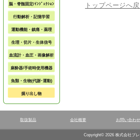
脳・脊髄固定/ｲﾝｼﾞｪｸｼｮﾝ
トップページへ戻
行動解析・記憶学習
運動機能・鎮痛・薬理
生理・切片・生体信号
血流計・血圧・画像解析
麻酔器/手術時使用機器
魚類・生物(代謝･運動)
掘り出し物
取扱製品
会社概要
お問い合わ
Copyright© 2026 株式会社ブ