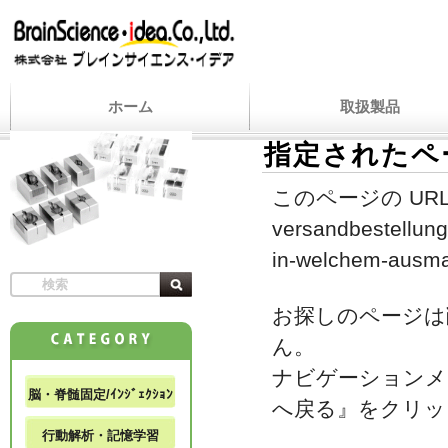
ホーム
取扱製品
指定されたペ
このページの URL
versandbestellung
in-welchem-ausma
お探しのページは
ん。
ナビゲーションメ
脳・脊髄固定/ｲﾝｼﾞｪｸｼｮﾝ
へ戻る』をクリッ
行動解析・記憶学習