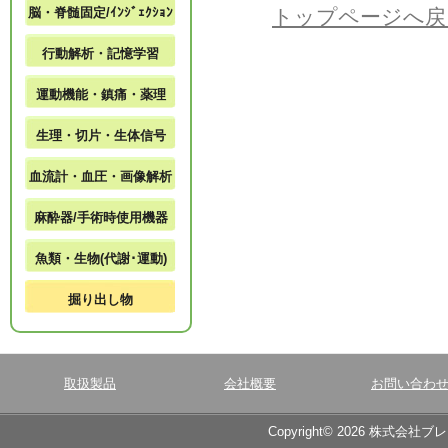
脳・脊髄固定/ｲﾝｼﾞｪｸｼｮﾝ
トップページへ戻
行動解析・記憶学習
運動機能・鎮痛・薬理
生理・切片・生体信号
血流計・血圧・画像解析
麻酔器/手術時使用機器
魚類・生物(代謝･運動)
掘り出し物
取扱製品
会社概要
お問い合わ
Copyright© 2026 株式会社ブ