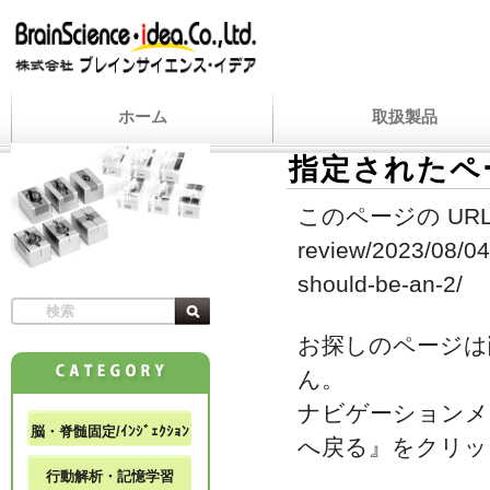
ホーム
取扱製品
指定されたペ
このページの URL
review/2023/08/0
should-be-an-2/
お探しのページは
ん。
ナビゲーションメ
脳・脊髄固定/ｲﾝｼﾞｪｸｼｮﾝ
へ戻る』をクリッ
行動解析・記憶学習