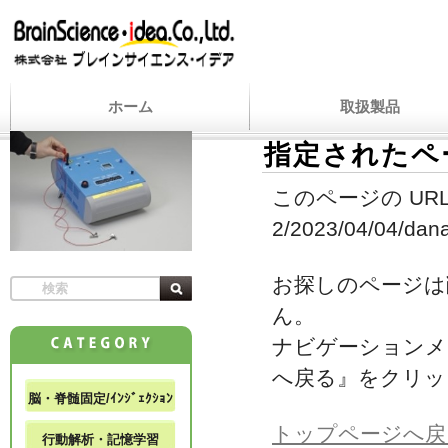
ホーム
取扱製品
指定されたペ
このページの URL
2/2023/04/04/dana
お探しのページは
ん。
ナビゲーションメ
へ戻る』をクリッ
脳・脊髄固定/ｲﾝｼﾞｪｸｼｮﾝ
トップページへ戻
行動解析・記憶学習