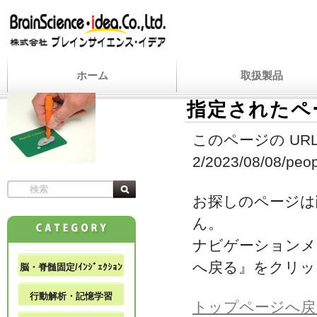
ホーム
取扱製品
指定されたペ
このページの URL
2/2023/08/08/peop
お探しのページは
ん。
ナビゲーションメ
へ戻る』をクリッ
脳・脊髄固定/ｲﾝｼﾞｪｸｼｮﾝ
行動解析・記憶学習
トップページへ戻