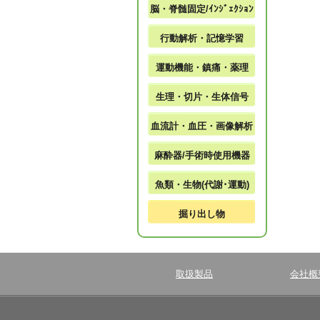
脳・脊髄固定/ｲﾝｼﾞｪｸｼｮﾝ
行動解析・記憶学習
運動機能・鎮痛・薬理
生理・切片・生体信号
血流計・血圧・画像解析
麻酔器/手術時使用機器
魚類・生物(代謝･運動)
掘り出し物
取扱製品
会社概