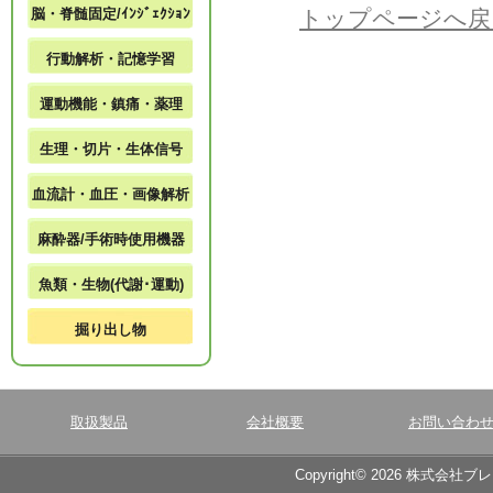
脳・脊髄固定/ｲﾝｼﾞｪｸｼｮﾝ
トップページへ戻
行動解析・記憶学習
運動機能・鎮痛・薬理
生理・切片・生体信号
血流計・血圧・画像解析
麻酔器/手術時使用機器
魚類・生物(代謝･運動)
掘り出し物
取扱製品
会社概要
お問い合わ
Copyright© 2026 株式会社ブ