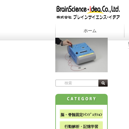
ホーム
脳・脊髄固定/ｲﾝｼﾞｪｸｼｮﾝ
行動解析・記憶学習