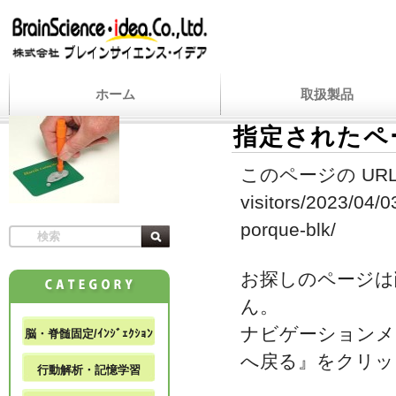
ホーム
取扱製品
指定されたペ
このページの URL
visitors/2023/04/
porque-blk/
お探しのページは
ん。
ナビゲーションメ
脳・脊髄固定/ｲﾝｼﾞｪｸｼｮﾝ
へ戻る』をクリッ
行動解析・記憶学習