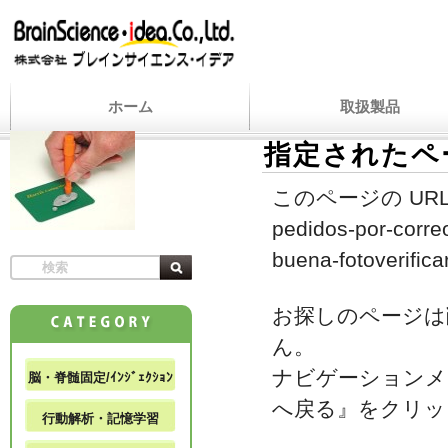
ホーム
取扱製品
指定されたペ
このページの URL
pedidos-por-corre
buena-fotoverificar
お探しのページは
ん。
ナビゲーションメ
脳・脊髄固定/ｲﾝｼﾞｪｸｼｮﾝ
へ戻る』をクリッ
行動解析・記憶学習