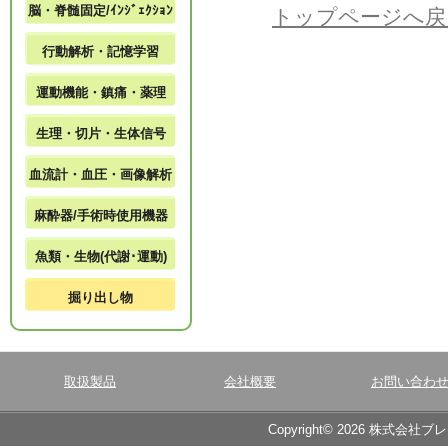
脳・脊髄固定/ｲﾝｼﾞｪｸｼｮﾝ
トップページへ戻
行動解析・記憶学習
運動機能・鎮痛・薬理
生理・切片・生体信号
血流計・血圧・画像解析
麻酔器/手術時使用機器
魚類・生物(代謝･運動)
掘り出し物
取扱製品
会社概要
お問い合わ
Copyright© 2026 株式会社ブ