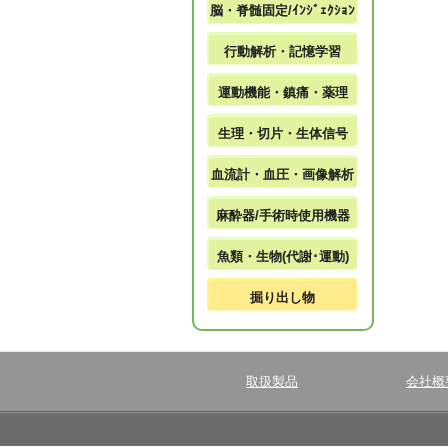
脳・脊髄固定/ｲﾝｼﾞｪｸｼｮﾝ
行動解析・記憶学習
運動機能・鎮痛・薬理
生理・切片・生体信号
血流計・血圧・画像解析
麻酔器/手術時使用機器
魚類・生物(代謝･運動)
掘り出し物
取扱製品
会社概