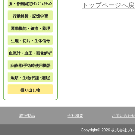
脳・脊髄固定/ｲﾝｼﾞｪｸｼｮﾝ
トップページへ戻
行動解析・記憶学習
運動機能・鎮痛・薬理
生理・切片・生体信号
血流計・血圧・画像解析
麻酔器/手術時使用機器
魚類・生物(代謝･運動)
掘り出し物
取扱製品
会社概要
お問い合わ
Copyright© 2026 株式会社ブ