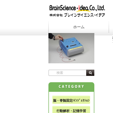
ホーム
脳・脊髄固定/ｲﾝｼﾞｪｸｼｮﾝ
行動解析・記憶学習