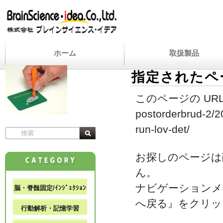
ホーム
取扱製品
指定されたペ
このページの URL
postorderbrud-2/2
run-lov-det/
お探しのページは
ん。
ナビゲーションメ
脳・脊髄固定/ｲﾝｼﾞｪｸｼｮﾝ
へ戻る』をクリッ
行動解析・記憶学習