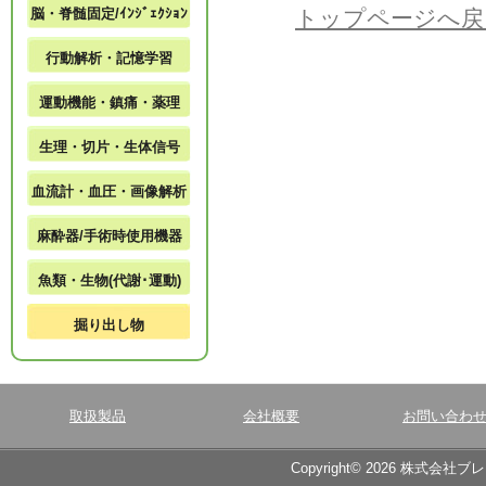
脳・脊髄固定/ｲﾝｼﾞｪｸｼｮﾝ
トップページへ戻
行動解析・記憶学習
運動機能・鎮痛・薬理
生理・切片・生体信号
血流計・血圧・画像解析
麻酔器/手術時使用機器
魚類・生物(代謝･運動)
掘り出し物
取扱製品
会社概要
お問い合わ
Copyright© 2026 株式会社ブ