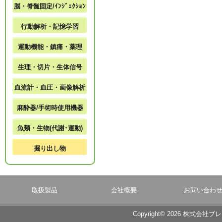
脳・脊髄固定/ｲﾝｼﾞｪｸｼｮﾝ
行動解析・記憶学習
運動機能・鎮痛・薬理
生理・切片・生体信号
血流計・血圧・画像解析
麻酔器/手術時使用機器
魚類・生物(代謝･運動)
掘り出し物
取扱製品
会社概要
お問い合わ
Copyright© 2026 株式会社ブ