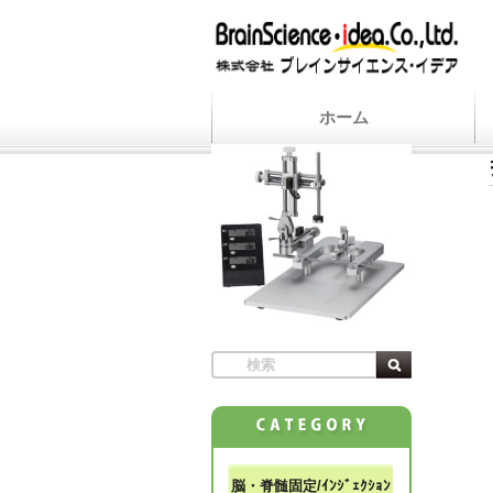
ホーム
脳・脊髄固定/ｲﾝｼﾞｪｸｼｮﾝ