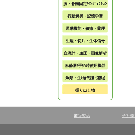
脳・脊髄固定/ｲﾝｼﾞｪｸｼｮﾝ
行動解析・記憶学習
運動機能・鎮痛・薬理
生理・切片・生体信号
血流計・血圧・画像解析
麻酔器/手術時使用機器
魚類・生物(代謝･運動)
掘り出し物
取扱製品
会社概