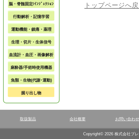
脳・脊髄固定/ｲﾝｼﾞｪｸｼｮﾝ
トップページへ戻
行動解析・記憶学習
運動機能・鎮痛・薬理
生理・切片・生体信号
血流計・血圧・画像解析
麻酔器/手術時使用機器
魚類・生物(代謝･運動)
掘り出し物
取扱製品
会社概要
お問い合わ
Copyright© 2026 株式会社ブ