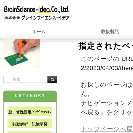
ホーム
取扱製品
指定されたペ
このページの URL
2/2023/04/03/ther
お探しのページは
ん。
ナビゲーションメ
へ戻る』をクリッ
脳・脊髄固定/ｲﾝｼﾞｪｸｼｮﾝ
行動解析・記憶学習
トップページへ戻