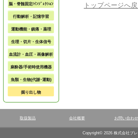
脳・脊髄固定/ｲﾝｼﾞｪｸｼｮﾝ
トップページへ戻
行動解析・記憶学習
運動機能・鎮痛・薬理
生理・切片・生体信号
血流計・血圧・画像解析
麻酔器/手術時使用機器
魚類・生物(代謝･運動)
掘り出し物
取扱製品
会社概要
お問い合わ
Copyright© 2026 株式会社ブ