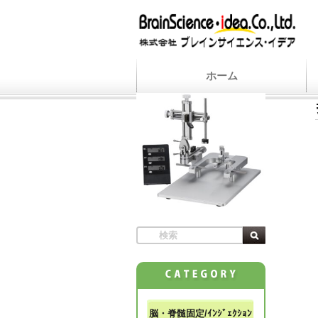
ホーム
脳・脊髄固定/ｲﾝｼﾞｪｸｼｮﾝ