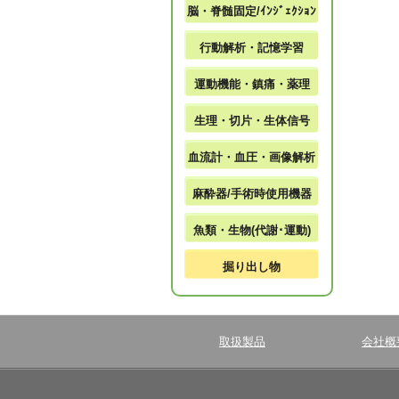
脳・脊髄固定/ｲﾝｼﾞｪｸｼｮﾝ
行動解析・記憶学習
運動機能・鎮痛・薬理
生理・切片・生体信号
血流計・血圧・画像解析
麻酔器/手術時使用機器
魚類・生物(代謝･運動)
掘り出し物
取扱製品
会社概