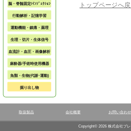
脳・脊髄固定/ｲﾝｼﾞｪｸｼｮﾝ
トップページへ戻
行動解析・記憶学習
運動機能・鎮痛・薬理
生理・切片・生体信号
血流計・血圧・画像解析
麻酔器/手術時使用機器
魚類・生物(代謝･運動)
掘り出し物
取扱製品
会社概要
お問い合わ
Copyright© 2026 株式会社ブ