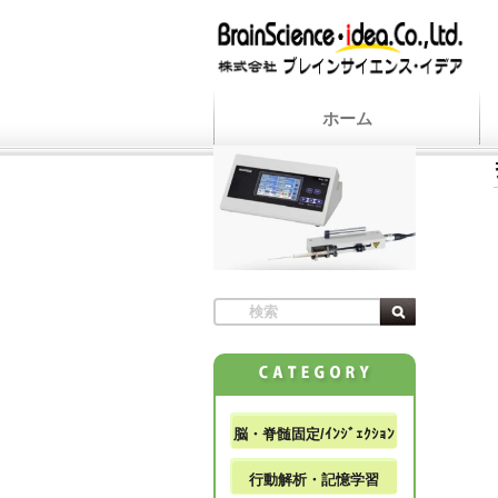
ホーム
脳・脊髄固定/ｲﾝｼﾞｪｸｼｮﾝ
行動解析・記憶学習