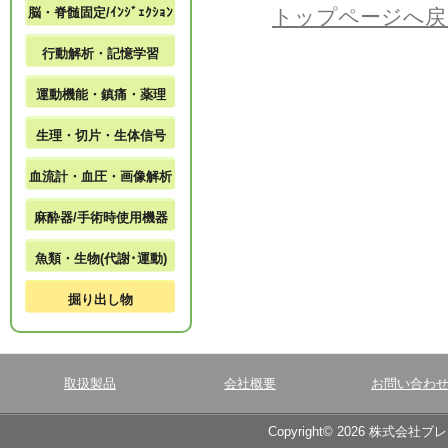
脳・脊髄固定/ｲﾝｼﾞｪｸｼｮﾝ
トップページへ戻
行動解析・記憶学習
運動機能・鎮痛・薬理
生理・切片・生体信号
血流計・血圧・画像解析
麻酔器/手術時使用機器
魚類・生物(代謝･運動)
掘り出し物
取扱製品
会社概要
お問い合わ
Copyright© 2026 株式会社ブ