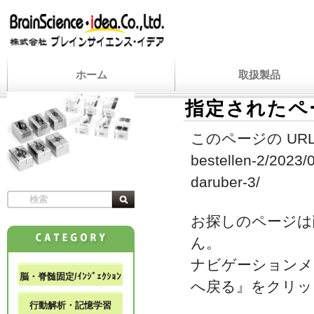
ホーム
取扱製品
指定されたペ
このページの URL
bestellen-2/2023/
daruber-3/
お探しのページは
ん。
ナビゲーションメ
脳・脊髄固定/ｲﾝｼﾞｪｸｼｮﾝ
へ戻る』をクリッ
行動解析・記憶学習