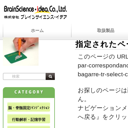
ホーム
取扱製品
指定されたペ
このページの URL
par-correspondanc
bagarre-tr-select-
お探しのページは
ん。
ナビゲーションメ
脳・脊髄固定/ｲﾝｼﾞｪｸｼｮﾝ
へ戻る』をクリッ
行動解析・記憶学習