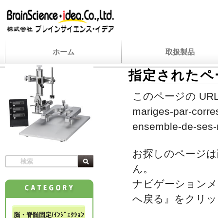
ホーム
取扱製品
指定されたペ
このページの URL
mariges-par-corre
ensemble-de-ses-
お探しのページは
ん。
ナビゲーションメ
へ戻る』をクリッ
脳・脊髄固定/ｲﾝｼﾞｪｸｼｮﾝ