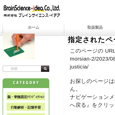
ホーム
取扱製品
指定されたペ
このページの URL
morsian-2/2023/08
justicia/
お探しのページは
ん。
ナビゲーションメ
脳・脊髄固定/ｲﾝｼﾞｪｸｼｮﾝ
へ戻る』をクリッ
行動解析・記憶学習