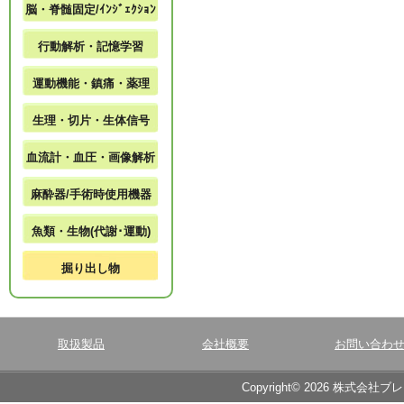
脳・脊髄固定/ｲﾝｼﾞｪｸｼｮﾝ
行動解析・記憶学習
運動機能・鎮痛・薬理
生理・切片・生体信号
血流計・血圧・画像解析
麻酔器/手術時使用機器
魚類・生物(代謝･運動)
掘り出し物
取扱製品
会社概要
お問い合わ
Copyright© 2026 株式会社ブ