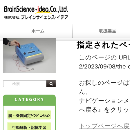
ホーム
取扱製品
指定されたペ
このページの URL
2/2023/09/08/the-
お探しのページは
ん。
ナビゲーションメ
へ戻る』をクリッ
脳・脊髄固定/ｲﾝｼﾞｪｸｼｮﾝ
トップページへ戻
行動解析・記憶学習