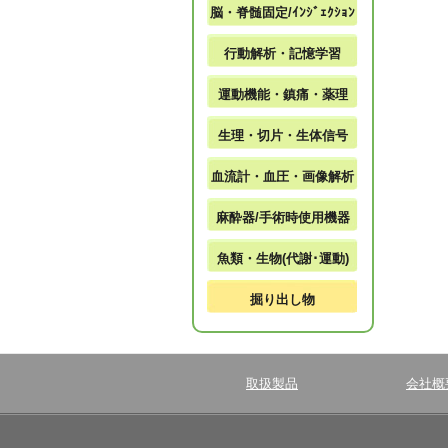
脳・脊髄固定/ｲﾝｼﾞｪｸｼｮﾝ
行動解析・記憶学習
運動機能・鎮痛・薬理
生理・切片・生体信号
血流計・血圧・画像解析
麻酔器/手術時使用機器
魚類・生物(代謝･運動)
掘り出し物
取扱製品
会社概