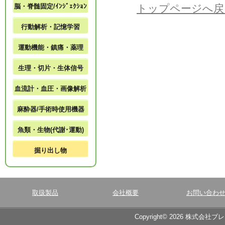
脳・脊髄固定/ｲﾝｼﾞｪｸｼｮﾝ
トップページへ戻
行動解析・記憶学習
運動機能・鎮痛・薬理
生理・切片・生体信号
血流計・血圧・画像解析
麻酔器/手術時使用機器
魚類・生物(代謝･運動)
掘り出し物
取扱製品
会社概要
お問い合わ
Copyright© 2026 株式会社ブ