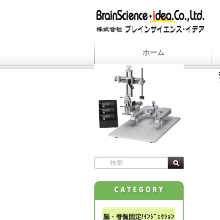
ホーム
脳・脊髄固定/ｲﾝｼﾞｪｸｼｮﾝ