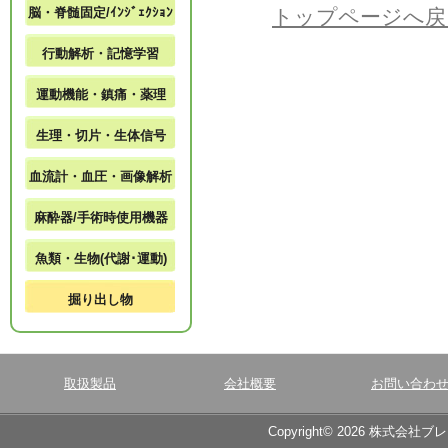
脳・脊髄固定/ｲﾝｼﾞｪｸｼｮﾝ
トップページへ戻
行動解析・記憶学習
運動機能・鎮痛・薬理
生理・切片・生体信号
血流計・血圧・画像解析
麻酔器/手術時使用機器
魚類・生物(代謝･運動)
掘り出し物
取扱製品
会社概要
お問い合わ
Copyright© 2026 株式会社ブ