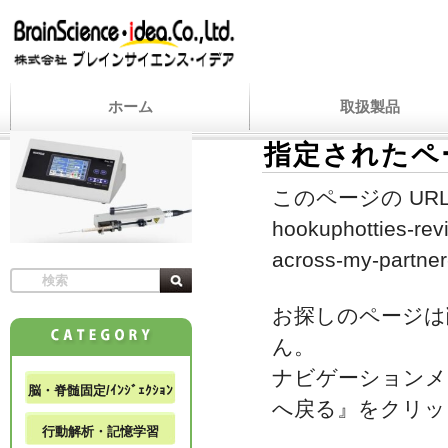
ホーム
取扱製品
指定されたペ
このページの URL
hookuphotties-rev
across-my-partner
お探しのページは
ん。
ナビゲーションメ
脳・脊髄固定/ｲﾝｼﾞｪｸｼｮﾝ
へ戻る』をクリッ
行動解析・記憶学習