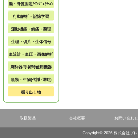
脳・脊髄固定/ｲﾝｼﾞｪｸｼｮﾝ
行動解析・記憶学習
運動機能・鎮痛・薬理
生理・切片・生体信号
血流計・血圧・画像解析
麻酔器/手術時使用機器
魚類・生物(代謝･運動)
掘り出し物
取扱製品
会社概要
お問い合わ
Copyright© 2026 株式会社ブ