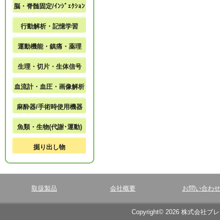
脳・脊髄固定/ｲﾝｼﾞｪｸｼｮﾝ
行動解析・記憶学習
運動機能・鎮痛・薬理
生理・切片・生体信号
血流計・血圧・画像解析
麻酔器/手術時使用機器
魚類・生物(代謝･運動)
掘り出し物
取扱製品
会社概要
お問い合わ
Copyright© 2026 株式会社ブ